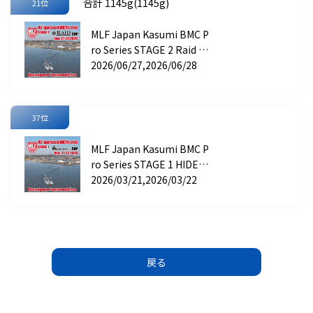
合計 1145g(1145g)
21位
MLF Japan Kasumi BMC P
ro Series STAGE 2 Raid Ja
pan CUP
2026/06/27,2026/06/28
37位
MLF Japan Kasumi BMC P
ro Series STAGE 1 HIDEU
P CUP
2026/03/21,2026/03/22
戻る