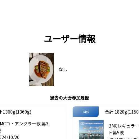
ユーザー情報
なし
過去の大会参加履歴
 1360g(1360g)
合計 1820g(1150g
14位
BMCコ・アングラー戦 第3
BMCレギュラ
戦
ト第5戦
024/10/20