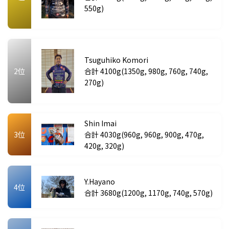
550g)
Tsuguhiko Komori
2位
合計 4100g(1350g, 980g, 760g, 740g,
270g)
Shin Imai
3位
合計 4030g(960g, 960g, 900g, 470g,
420g, 320g)
Y.Hayano
4位
合計 3680g(1200g, 1170g, 740g, 570g)