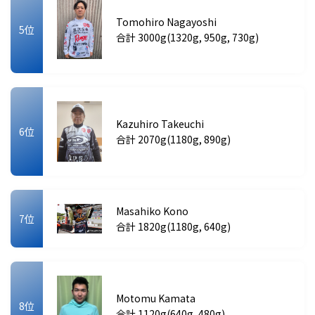
Tomohiro Nagayoshi
5位
合計 3000g(1320g, 950g, 730g)
Kazuhiro Takeuchi
6位
合計 2070g(1180g, 890g)
Masahiko Kono
7位
合計 1820g(1180g, 640g)
Motomu Kamata
8位
合計 1120g(640g, 480g)