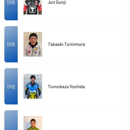
15位
Jun Gunji
15位
Takaaki Tomimura
15位
Tomokazu Yoshida