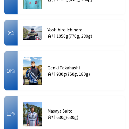
Yoshihiro Ichihara
9位
合計 1050g(770g, 280g)
Genki Takahashi
10位
合計 930g(750g, 180g)
Masaya Saito
11位
合計 630g(630g)