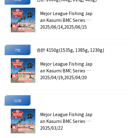
Mejor League Fishing Jap
an Kasumi BMC Series ST
AGE 3 HIDEUP CUP
2025/06/14,2025/06/15
合計 4150g(1535g, 1385g, 1230g)
7位
Mejor League Fishing Jap
an Kasumi BMC Series ST
AGE 2 Gary International
2025/04/19,2025/04/20
CUP
22位
Mejor League Fishing Jap
an Kasumi BMC Series ST
AGE 1 Megabass CUP
2025/03/22