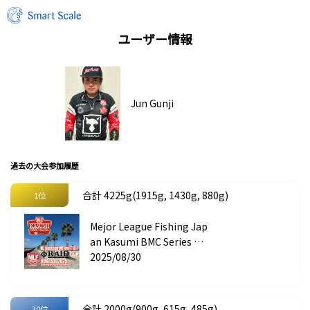
ユーザー情報
Jun Gunji
過去の大会参加履歴
合計 4225g(1915g, 1430g, 880g)
1位
Mejor League Fishing Jap
an Kasumi BMC Series ST
AGE 4 RAID JAPAN CUP
2025/08/30
合計 2000g(900g, 615g, 485g)
30位