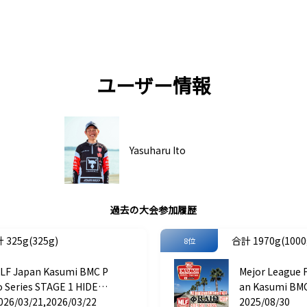
ユーザー情報
Yasuharu Ito
過去の大会参加履歴
 325g(325g)
合計 1970g(1000g
8位
LF Japan Kasumi BMC P
Mejor League 
o Series STAGE 1 HIDEU
an Kasumi BMC
 CUP
026/03/21,2026/03/22
AGE 4 RAID JA
2025/08/30