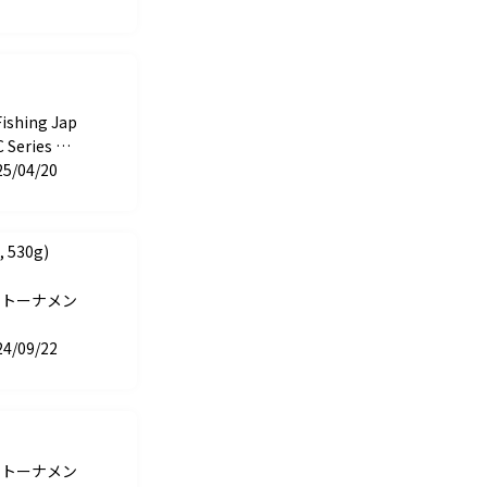
Fishing Jap
 Series ST
ernational
25/04/20
 530g)
ートーナメン
24/09/22
ートーナメン