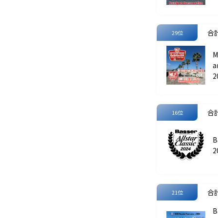
合計
29位
M
a
A
2
合計
16位
B
2
合計
21位