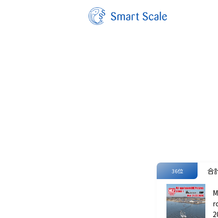
合計
36位
M
r
P
2