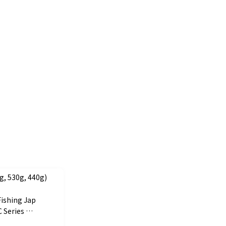
, 530g, 440g)
Fishing Jap
 Series ST
PAN CUP