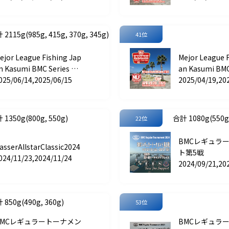
 2115g(985g, 415g, 370g, 345g)
41位
ejor League Fishing Jap
Mejor League 
n Kasumi BMC Series ST
an Kasumi BMC
GE 3 HIDEUP CUP
025/06/14,2025/06/15
AGE 2 Gary Int
2025/04/19,20
CUP
 1350g(800g, 550g)
合計 1080g(550g,
22位
BMCレギュラ
asserAllstarClassic2024
ト第5戦
024/11/23,2024/11/24
2024/09/21,20
 850g(490g, 360g)
53位
BMCレギュラートーナメン
BMCレギュラ