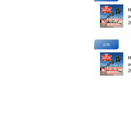
M
a
A
2
22位
M
a
A
2