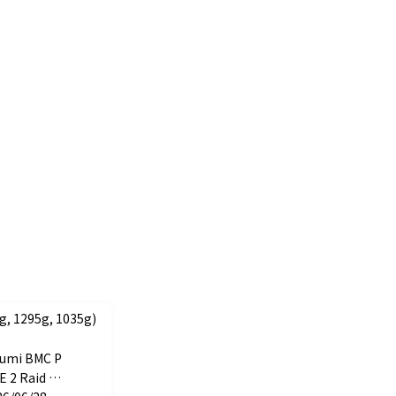
, 1295g, 1035g)
sumi BMC P
E 2 Raid Ja