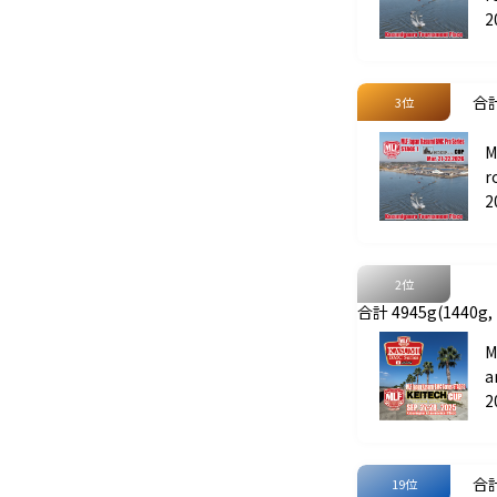
t
2
合計
3位
M
r
P
2
2位
合計 4945g(1440g, 
M
a
A
2
合計
19位