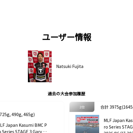
ユーザー情報
Natsuki Fujita
過去の大会参加履歴
合計 3975g(1645g
2位
25g, 490g, 465g)
MLF Japan Ka
LF Japan Kasumi BMC P
ro Series STAG
o Series STAGE 3 Gary In