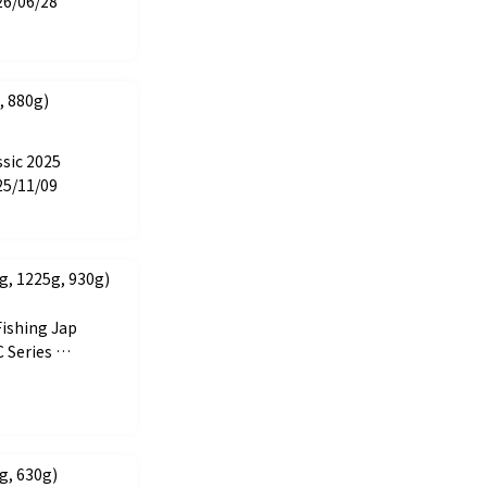
26/06/28
 880g)
sic 2025
25/11/09
, 1225g, 930g)
Fishing Jap
 Series ST
PAN CUP
, 630g)