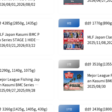
pan CUP
2026/06/27,20
ernational CUP
026/08/01,2026/08/02
 4285g(2850g, 1435g)
合計 1770g(890g,
8位
LF Japan Kasumi BMC P
MLF Japan Clas
o Series STAGE 1 HIDEU
2025/11/08,20
 CUP
026/03/21,2026/03/22
合計 3510g(1355g
2位
1290g, 1140g, 1075g)
Mejor League 
ejor League Fishing Jap
an Kasumi BMC
n Kasumi BMC Series ST
AGE 4 RAID JA
2025/08/30
GE 5 KEITECH CUP
025/09/27,2025/09/28
 3260g(1425g, 1405g, 430g)
合計 2430g(1800g
17位