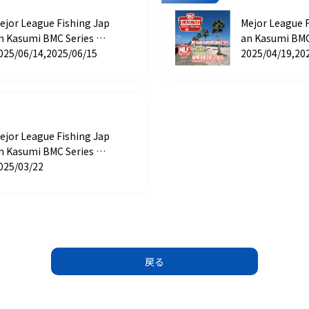
ejor League Fishing Jap
Mejor League 
n Kasumi BMC Series ST
an Kasumi BMC
GE 3 HIDEUP CUP
025/06/14,2025/06/15
AGE 2 Gary Int
2025/04/19,20
CUP
ejor League Fishing Jap
n Kasumi BMC Series ST
GE 1 Megabass CUP
025/03/22
戻る