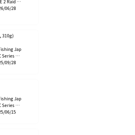
E 2 Raid Ja
26/06/28
 310g)
Fishing Jap
 Series ST
H CUP
25/09/28
Fishing Jap
 Series ST
 CUP
25/06/15