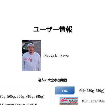
ユーザー情報
Naoya Ichikawa
過去の大会参加履歴
合計 480g(480g)
34位
0g, 505g, 500g, 465g, 395g)
MLF Japan Ka
LF Japan Kasumi BMC P