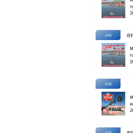
r
t
2
合計
24位
M
r
P
2
35位
M
a
A
2
合計
32位