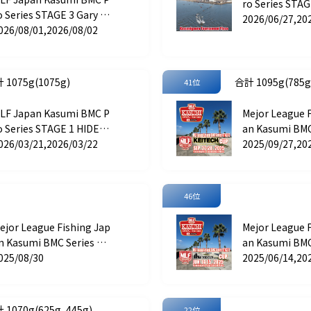
ro Series STAG
o Series STAGE 3 Gary In
pan CUP
2026/06/27,20
ernational CUP
026/08/01,2026/08/02
 1075g(1075g)
合計 1095g(785g,
41位
LF Japan Kasumi BMC P
Mejor League 
o Series STAGE 1 HIDEU
an Kasumi BMC
 CUP
026/03/21,2026/03/22
AGE 5 KEITEC
2025/09/27,20
46位
ejor League Fishing Jap
Mejor League 
n Kasumi BMC Series ST
an Kasumi BMC
GE 4 RAID JAPAN CUP
025/08/30
AGE 3 HIDEUP
2025/06/14,20
 1070g(625g, 445g)
22位