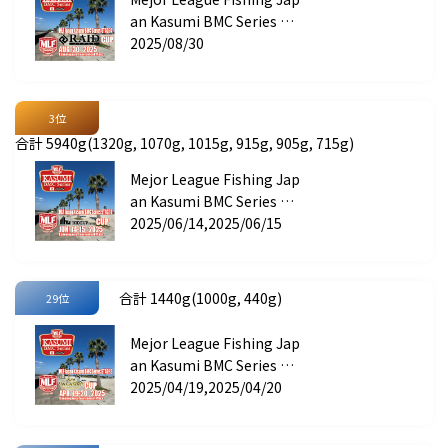
an Kasumi BMC Series ST
AGE 4 RAID JAPAN CUP
2025/08/30
3位
合計 5940g(1320g, 1070g, 1015g, 915g, 905g, 715g)
Mejor League Fishing Jap
an Kasumi BMC Series ST
AGE 3 HIDEUP CUP
2025/06/14,2025/06/15
合計 1440g(1000g, 440g)
29位
Mejor League Fishing Jap
an Kasumi BMC Series ST
AGE 2 Gary International
2025/04/19,2025/04/20
CUP