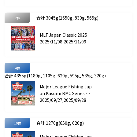
合計 3045g(1650g, 830g, 565g)
2位
MLF Japan Classic 2025
2025/11/08,2025/11/09
4位
合計 4355g(1180g, 1105g, 620g, 595g, 535g, 320g)
Mejor League Fishing Jap
an Kasumi BMC Series ST
AGE 5 KEITECH CUP
2025/09/27,2025/09/28
合計 1270g(650g, 620g)
19位
Mejor League Fishing Jap