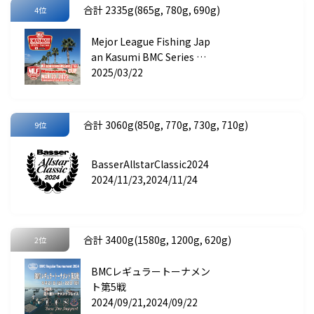
合計 2335g(865g, 780g, 690g)
4位
Mejor League Fishing Jap
an Kasumi BMC Series ST
AGE 1 Megabass CUP
2025/03/22
合計 3060g(850g, 770g, 730g, 710g)
9位
BasserAllstarClassic2024
2024/11/23,2024/11/24
合計 3400g(1580g, 1200g, 620g)
2位
BMCレギュラートーナメン
ト第5戦
2024/09/21,2024/09/22