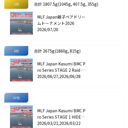
合計 1807.5g(1045g, 407.5g, 355g)
1位
MLF Japan親子ペアドリー
ムトーナメント2026
2026/07/20
合計 2675g(1860g, 815g)
6位
MLF Japan Kasumi BMC P
ro Series STAGE 2 Raid Ja
pan CUP
2026/06/27,2026/06/28
37位
MLF Japan Kasumi BMC P
ro Series STAGE 1 HIDEU
P CUP
2026/03/21,2026/03/22